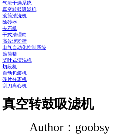
气流干燥系统
真空转鼓吸滤机
滚筒清洗机
除砂器
去石机
干式清理筛
高效淀粉筛
电气自动化控制系统
滚筒筛
桨叶式清洗机
切段机
自动包装机
碟片分离机
刮刀离心机
真空转鼓吸滤机
Author：goobsy R